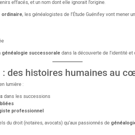
irs effacés, et un nom dont elle ignorait l’origine.
 ordinaire
, les généalogistes de l’Étude Guénifey vont mener u
ée
a
généalogie successorale
dans la découverte de l’identité et d
e : des histoires humaines au c
en lumière :
rs
dans les successions
ubliées
iste professionnel
ls du droit (notaires, avocats) qu’aux passionnés de
généalogi