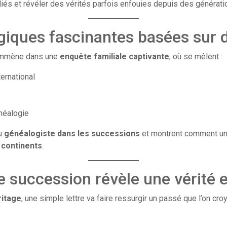
liés et révéler des vérités parfois enfouies depuis des générati
iques fascinantes basées sur de
mmène dans une
enquête familiale captivante
, où se mêlent :
ternational
néalogie
du
généalogiste dans les successions
et montrent comment un
 continents
.
e succession révèle une vérité 
ritage
, une simple lettre va faire ressurgir un passé que l’on croy