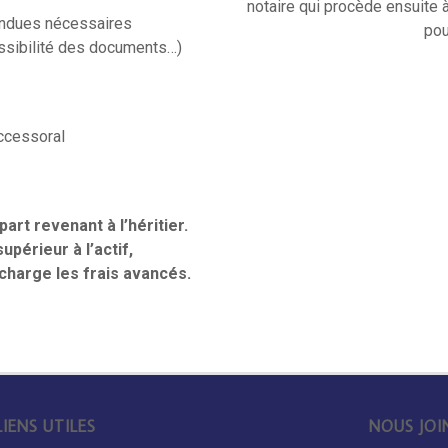
notaire qui procède ensuite à
endues nécessaires
pou
ssibilité des documents…)
uccessoral
art revenant à l’héritier.
upérieur à l’actif,
charge les frais avancés.
LIENS UTILES
NOUS JOI