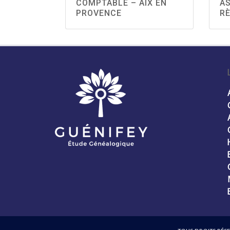
COMPTABLE – AIX EN
AS
PROVENCE
R