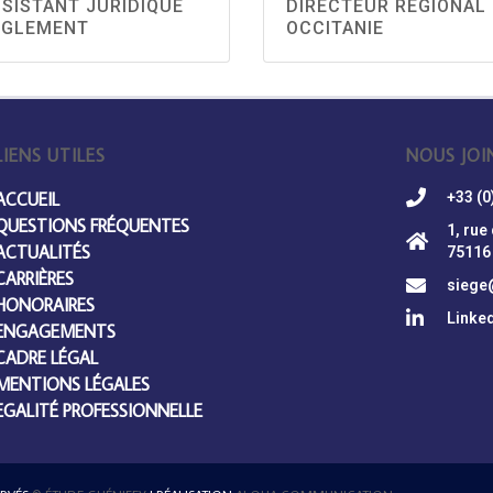
SISTANT JURIDIQUE
DIRECTEUR RÉGIONAL
ÈGLEMENT
OCCITANIE
LIENS UTILES
NOUS JOI
ACCUEIL
+33 (0
QUESTIONS FRÉQUENTES
1, rue
ACTUALITÉS
75116
CARRIÈRES
siege
HONORAIRES
Linke
ENGAGEMENTS
CADRE LÉGAL
MENTIONS LÉGALES
EGALITÉ PROFESSIONNELLE