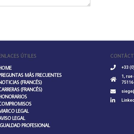
ENLACES ÚTILES
CONTÁCT
HOME
+33 (0
PREGUNTAS MÁS FRECUENTES
1, rue
NOTICIAS (FRANCÉS)
75116
CARRERAS (FRANCÉS)
siege
HONORARIOS
Linke
COMPROMISOS
MARCO LEGAL
AVISO LEGAL
IGUALDAD PROFESIONAL