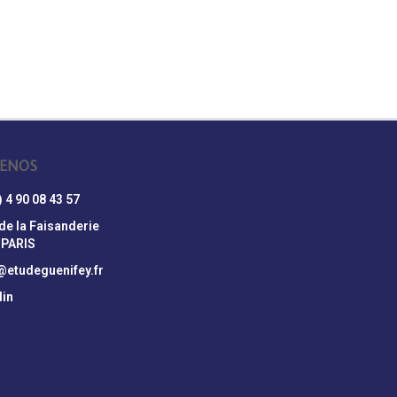
ENOS
) 4 90 08 43 57
 de la Faisanderie
 PARIS
@etudeguenifey.fr
din