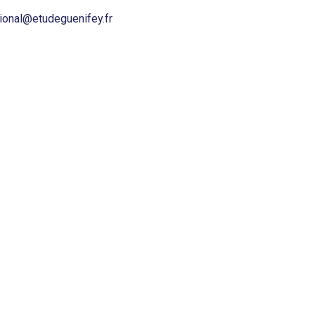
tional@etudeguenifey.fr